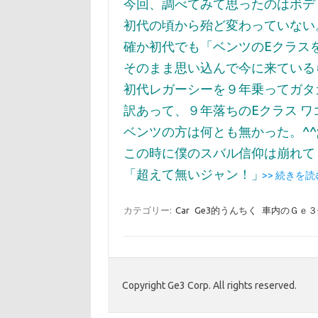
今回、調べてみて思ったのはボデ
初代の頃から殆ど変わっていない
確か初代でも「ベンツのEクラス
そのまま思い込んで今に来ている
初代レガーシーを９年乗ってガタ
訳あって、９年落ちのEクラス 
ベンツの方は何とも無かった。^^
この時に僕のスバル信仰は崩れて
「超えて無いジャン！」
>> 続きを読
カテゴリー:
Car
Ge3的うんちく
車内のＧｅ３
Copyright Ge3 Corp. All rights reserved.