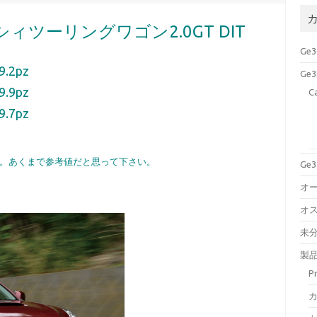
ツーリングワゴン2.0GT DIT
Ge
9.2
pz
Ge
9.9pz
C
9.7
pz
。あくまで参考値だと思って下さい。
Ge
オ
オ
未
製
P