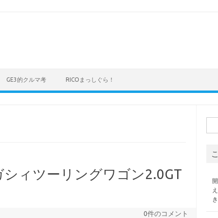
GE3的クルマ考
RICOまっしぐら！
検
索:
シィツーリングワゴン2.0GT
0件のコメント