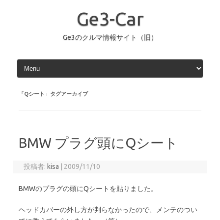
コ
ン
Ge3-Car
テ
ン
ツ
へ
Ge3のクルマ情報サイト（旧）
ス
キ
ッ
プ
「
Qシート
」タグアーカイブ
BMW プラグ頭にQシート
投稿者:
kisa
|
2009/11/10
BMWのプラグの頭にQシートを貼りました。
ヘッドカバーの外し方が判らなかったので、メンテのつい