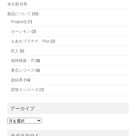
未分類
(17)
製品について
(35)
ProjectQ
(1)
カーシモン
(3)
もあれプラチナ、Plus
(2)
匠人
(5)
地球独楽・弐
(8)
要石シリーズ
(6)
超結界
(14)
雷智３シリーズ
(1)
アーカイブ
ア
ー
カ
タグクラウド