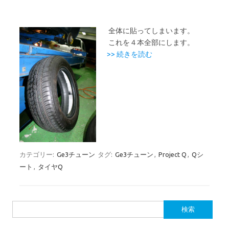
全体に貼ってしまいます。
これを４本全部にします。
>> 続きを読む
カテゴリー:
Ge3チューン
タグ:
Ge3チューン
,
Project Q
,
Qシ
ート
,
タイヤQ
検
索: