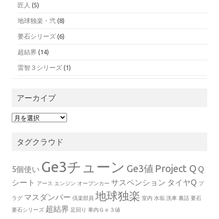
匠人
(5)
地球独楽・弐
(8)
要石シリーズ
(6)
超結界
(14)
雷智３シリーズ
(1)
アーカイブ
ア
ー
カ
タグクラウド
イ
ブ
Ge3チューン
Ge3値
Project Q
5個使い
Q
シート
サスペンション
タイヤQ
アース
エンジン
オープンカー
プ
地球独楽
マスダンパー
ラグ
倶楽部員
室内
水垢
洗車
裏話
要石
超結界
要石シリーズ
足回り
車内Ｇｅ３値