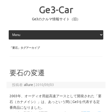
コ
ン
Ge3-Car
テ
ン
ツ
へ
Ge3のクルマ情報サイト（旧）
ス
キ
ッ
プ
「
要石
」タグアーカイブ
要石の変遷
投稿者:
allure
|
2010/09/03
2003年、オーディオ用超高速アースとして開発された「要
石（カナメイシ）」は、あっという間にGe3を代表する定
番商品になりました。