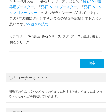
2010年9月現在、「要石15シリーズ」として「
要石15・機
器用ブースター
」「
要石15・SPブースター
」「
要石15・ク
ルマ用ブースター
」の３つがラインナップされています。
この7年の間に進化してきた要石の変遷を記録しておこうと
思います。
>> 続きを読む
カテゴリー:
Ge3裏話
要石シリーズ
タグ:
アース
,
裏話
,
要石
,
要石シリーズ
検
索:
このコーナーは・・・
開発者のうんちくやスタッフのクルマに対する考え、クルマにまつわ
るエッセイなどを掲載していきます。