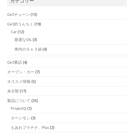
カテゴリー
Ge3チューン
(13)
Ge3的うんちく
(19)
Car
(12)
最適なOIL
(3)
車内のＧｅ３値
(4)
Ge3裏話
(4)
オープン・カー
(7)
オススメ情報
(5)
未分類
(17)
製品について
(35)
ProjectQ
(1)
カーシモン
(3)
もあれプラチナ、Plus
(2)